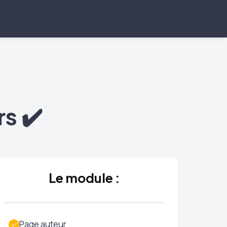
s ✔️
Le module :
Page auteur