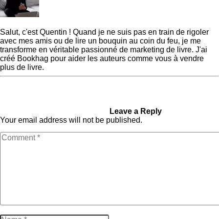
Quentin
Salut, c'est Quentin ! Quand je ne suis pas en train de rigoler
avec mes amis ou de lire un bouquin au coin du feu, je me
transforme en véritable passionné de marketing de livre. J'ai
créé Bookhag pour aider les auteurs comme vous à vendre
plus de livre.
« Previous Post
10
Next Post »
Comment
ressources pour Amazon
Relancer un Livre Ancien sur
KDP pour passer au niveau
Amazon [Etude de cas]
supérieur
Leave a Reply
Your email address will not be published.