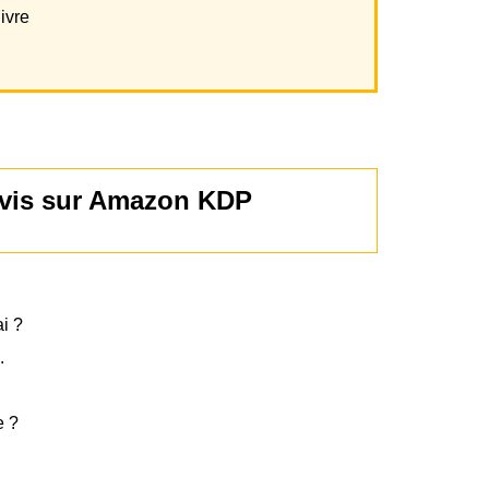
ivre
 avis sur Amazon KDP
ai ?
.
e ?