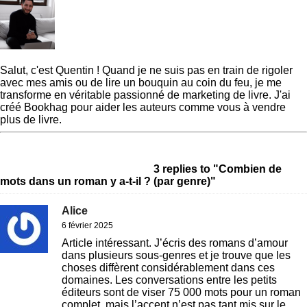
Quentin
Salut, c'est Quentin ! Quand je ne suis pas en train de rigoler
avec mes amis ou de lire un bouquin au coin du feu, je me
transforme en véritable passionné de marketing de livre. J'ai
créé Bookhag pour aider les auteurs comme vous à vendre
plus de livre.
« Previous Post
Comment
Next Post »
Comment écrire
écrire une préface pour un
un thriller de haute qualité
livre (en 4 étapes faciles)
3 replies to "Combien de
mots dans un roman y a-t-il ? (par genre)"
Alice
6 février 2025
Article intéressant. J’écris des romans d’amour
dans plusieurs sous-genres et je trouve que les
choses diffèrent considérablement dans ces
domaines. Les conversations entre les petits
éditeurs sont de viser 75 000 mots pour un roman
complet, mais l’accent n’est pas tant mis sur le