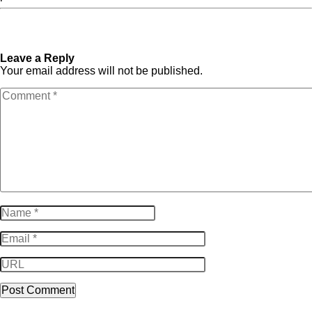
« Previous Post
Comment
Next Post »
7 mots-clés
modifier vos mots-clés KDP
Amazon KDP : devez-vous
et pourquoi le faire
utiliser les 50 caractères ?
Leave a Reply
Your email address will not be published.