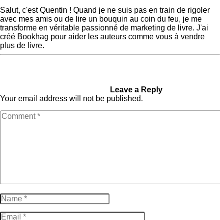
Quentin
Salut, c'est Quentin ! Quand je ne suis pas en train de rigoler
avec mes amis ou de lire un bouquin au coin du feu, je me
transforme en véritable passionné de marketing de livre. J'ai
créé Bookhag pour aider les auteurs comme vous à vendre
plus de livre.
« Previous Post
Next Post »
Comment écrire
Questionnaire de Proust :
une fable et la publier sur
élaborez vos personnages
Amazon KDP
avec brio
Leave a Reply
Your email address will not be published.