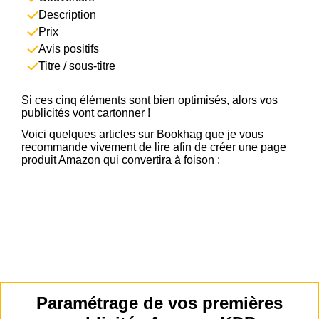
Description
Prix
Avis positifs
Titre / sous-titre
Si ces cinq éléments sont bien optimisés, alors vos
publicités vont cartonner !
Voici quelques articles sur Bookhag que je vous
recommande vivement de lire afin de créer une page
produit Amazon qui convertira à foison :
Comment rédiger une description de livre qui vend
Contenu Amazon A+ : qu'est-ce que c'est et comment
l'utiliser
Comment fixer le prix de votre livre
Comment récolter +27 avis sur votre livre gratuitement
Paramétrage de vos premières