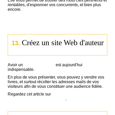
Elle vous permet de trouver des mots clés pertinents et
rentables, d'espionner vos concurrents, et bien plus
encore.
Apprenez à utiliser cet outil incroyable dans ce guide
complet.
Créez un site Web d'auteur
13.
Avoir un
site web d'auteur
est aujourd'hui
indispensable.
En plus de vous présenter, vous pouvez y vendre vos
livres, et surtout récolter les adresses mails de vos
visiteurs afin de vous constituer une audience fidèle.
Regardez cet article sur
comment vendre son livre soi-
même grâce à l'email marketing
.