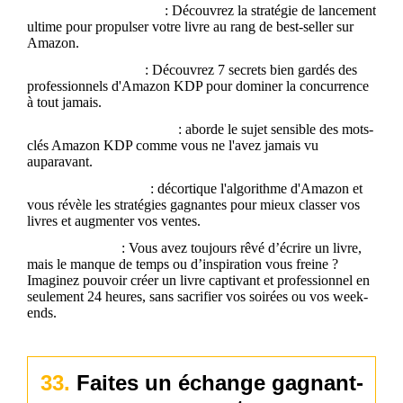
THE BEST LAUNCH
:
Découvrez la stratégie de lancement
ultime pour propulser votre livre au rang de best-seller sur
Amazon.
KDP UNLOCKED
:
Découvrez 7 secrets bien gardés des
professionnels d'Amazon KDP pour dominer la concurrence
à tout jamais.
KEYWORD MASTERY
:
aborde le sujet sensible des mots-
clés Amazon KDP comme vous ne l'avez jamais vu
auparavant.
AMAZON POWER
:
décortique l'algorithme d'Amazon et
vous révèle les stratégies gagnantes pour mieux classer vos
livres et augmenter vos ventes.
GPT ROCKET
:
Vous avez toujours rêvé d’écrire un livre,
mais le manque de temps ou d’inspiration vous freine ?
Imaginez pouvoir créer un livre captivant et professionnel en
seulement 24 heures, sans sacrifier vos soirées ou vos week-
ends.
33.
Faites un échange gagnant-