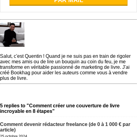
PAR MAIL
Quentin
Salut, c'est Quentin ! Quand je ne suis pas en train de rigoler
avec mes amis ou de lire un bouquin au coin du feu, je me
transforme en véritable passionné de marketing de livre. J'ai
créé Bookhag pour aider les auteurs comme vous à vendre
plus de livre.
« Previous Post
Publier son
Next Post »
Comment écrire
livre : le guide ultime étape
un livre pour enfant en 9
par étape
étapes faciles
5 replies to "Comment créer une couverture de livre
incroyable en 8 étapes"
Comment devenir rédacteur freelance (de 0 à 1 000 € par
article)
25 octobre 2024