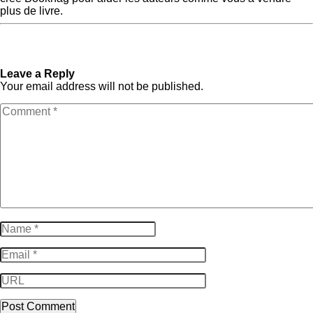
plus de livre.
« Previous Post
Comment
Next Post »
Parties d’un
écrire un livre pour la
livre [de la couverture aux
première fois : guide ultime
annexes]
Leave a Reply
Your email address will not be published.