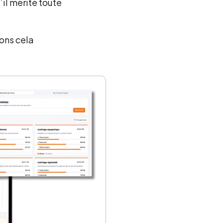
’il mérite toute
yons cela