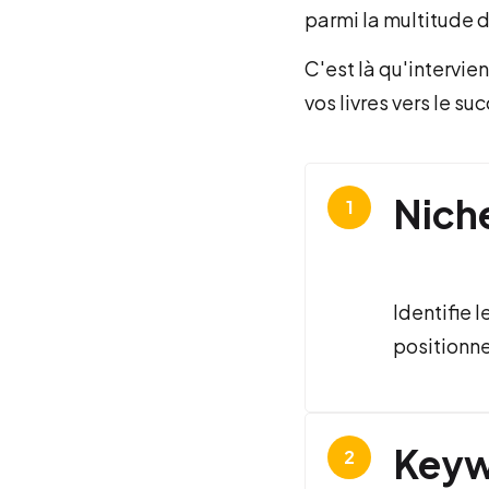
parmi la multitude d
C'est là qu'intervie
vos livres vers le suc
Nich
Identifie 
positionner
Keyw