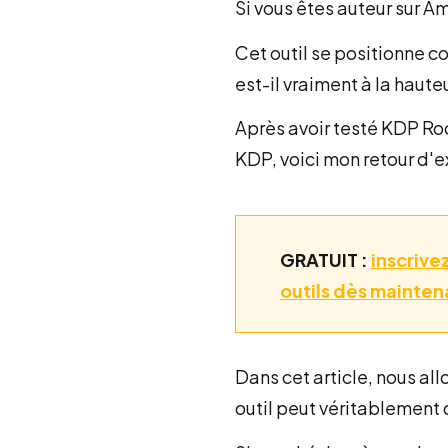
Si vous êtes auteur sur 
Cet outil se positionne c
est-il vraiment à la haut
Après avoir testé KDP Roc
KDP,
voici mon retour d'e
GRATUIT :
inscrive
outils dès mainten
Dans cet article, nous all
outil peut véritablement