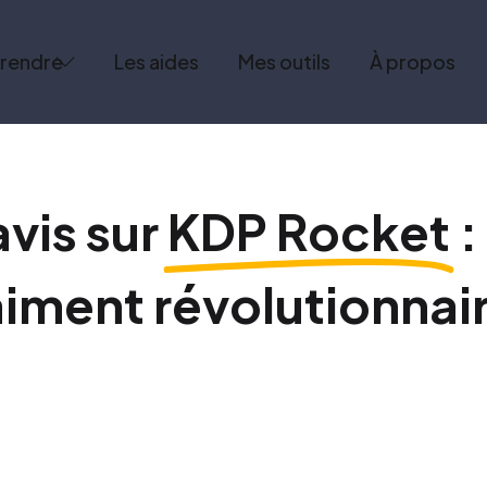
rendre
Les aides
Mes outils
À propos
vis sur
KDP Rocket
:
aiment révolutionnair