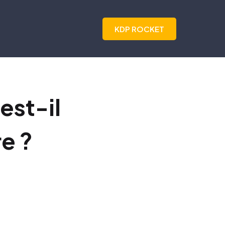
KDP ROCKET
 est-il
e ?