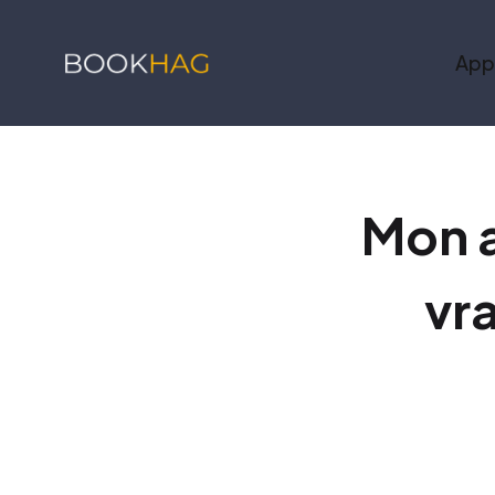
App
Mon a
vr