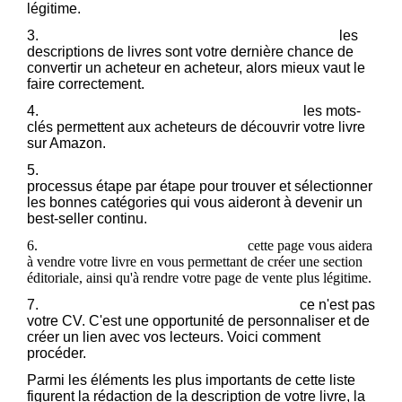
légitime.
3.
Rédigez une description de livre qui convertit :
les
descriptions de livres sont votre dernière chance de
convertir un acheteur en acheteur, alors mieux vaut le
faire correctement.
4.
Sélectionnez les bons mots-clés Kindle :
les mots-
clés permettent aux acheteurs de découvrir votre livre
sur Amazon.
5.
Choisissez les bonnes catégories de livres :
processus étape par étape pour trouver et sélectionner
les bonnes catégories qui vous aideront à devenir un
best-seller continu.
6.
Créez votre page d'auteur Amazon :
cette page vous aidera
à vendre votre livre en vous permettant de créer une section
éditoriale, ainsi qu'à rendre votre page de vente plus légitime.
7.
Rédigez la biographie d'auteur parfaite :
ce n'est pas
votre CV. C'est une opportunité de personnaliser et de
créer un lien avec vos lecteurs. Voici comment
procéder.
Parmi les éléments les plus importants de cette liste
figurent la rédaction de la description de votre livre, la